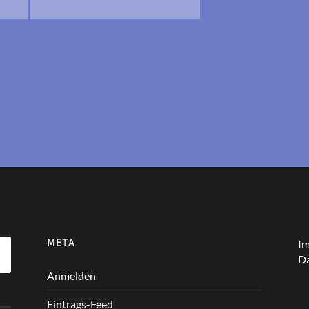
META
I
Da
Anmelden
Eintrags-Feed