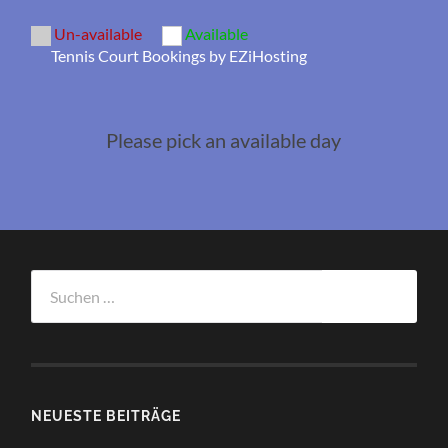
Un-available
Available
Tennis Court Bookings by EZiHosting
Please pick an available day
Suchen
nach:
NEUESTE BEITRÄGE