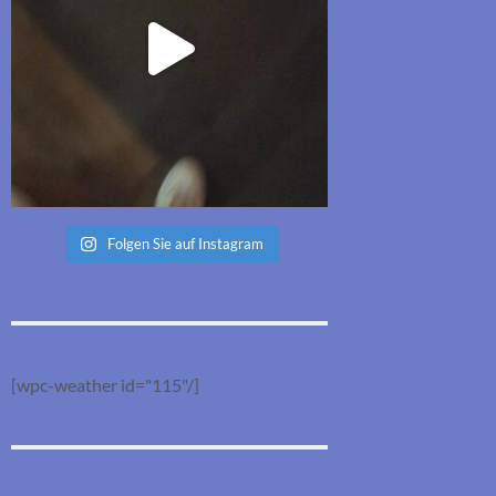
Folgen Sie auf Instagram
[wpc-weather id="115"/]