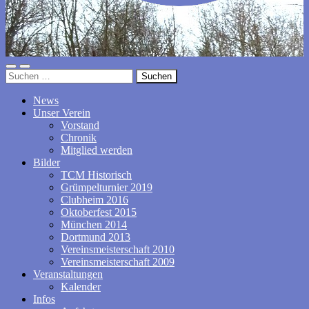
TC
Mobile-
Suchfeld
Malterdingen
Suchen
Menü
ein-/ausblenden
nach:
ein-/ausblenden
News
Unser Verein
Vorstand
Chronik
Mitglied werden
Bilder
TCM Historisch
Grümpelturnier 2019
Clubheim 2016
Oktoberfest 2015
München 2014
Dortmund 2013
Vereinsmeisterschaft 2010
Vereinsmeisterschaft 2009
Veranstaltungen
Kalender
Infos