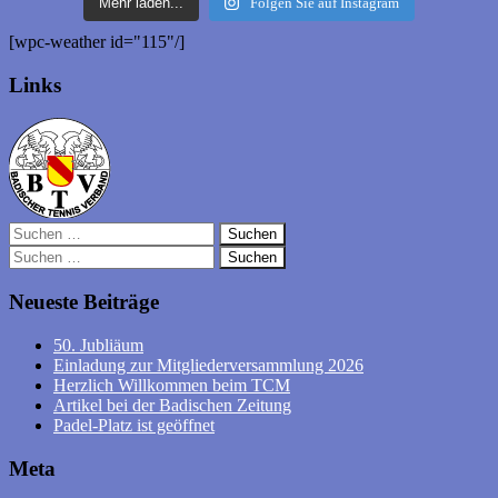
Mehr laden...
Folgen Sie auf Instagram
[wpc-weather id="115"/]
Links
Suchen
nach:
Suchen
nach:
Neueste Beiträge
50. Jubliäum
Einladung zur Mitgliederversammlung 2026
Herzlich Willkommen beim TCM
Artikel bei der Badischen Zeitung
Padel-Platz ist geöffnet
Meta