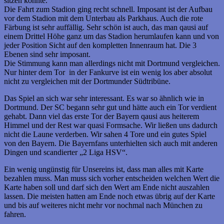
sitzen konnte.
Die Fahrt zum Stadion ging recht schnell. Imposant ist der Aufbau
vor dem Stadion mit dem Unterbau als Parkhaus. Auch die rote
Färbung ist sehr auffällig. Sehr schön ist auch, das man qausi auf
einem Drittel Höhe ganz um das Stadion herumlaufen kann und von
jeder Position Sicht auf den kompletten Innenraum hat. Die 3
Ebenen sind sehr imposant.
Die Stimmung kann man allerdings nicht mit Dortmund vergleichen.
Nur hinter dem Tor in der Fankurve ist ein wenig los aber absolut
nicht zu vergleichen mit der Dortmunder Südtribüne.
Das Spiel an sich war sehr interessant. Es war so ähnlich wie in
Dortmund. Der SC begann sehr gut und hätte auch ein Tor verdient
gehabt. Dann viel das erste Tor der Bayern qausi aus heiterem
Himmel und der Rest war quasi Formsache. Wir ließen uns dadurch
nicht die Laune verderben. Wir sahen 4 Tore und ein gutes Spiel
von den Bayern. Die Bayernfans unterhielten sich auch mit anderen
Dingen und scandierter „2 Liga HSV“.
Ein wenig ungünstig für Unsereins ist, dass man alles mit Karte
bezahlen muss. Man muss sich vorher entscheiden welchen Wert die
Karte haben soll und darf sich den Wert am Ende nicht auszahlen
lassen. Die meisten hatten am Ende noch etwas übrig auf der Karte
und bis auf weiteres nicht mehr vor nochmal nach München zu
fahren.