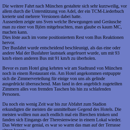
Die weitere Fahrt nach München gestaltete sich sehr kurzweilig, vor
allem durch die Unterstützung von Adel, der ein TCM-Liederbuch
kreierte und mehrere Versionen dabei hatte.
Ausserdem zeigte uns Sven welche Bewegungen und Geräusche
man zu einer von Björn mitgebrachten, man glaube es kaum MC,
machen kann.
Dies löste auch im vorne positioniertem Rest vom Bus Reaktionen
hervor.
Der Busfahrt wurde entscheidend beschleunigt, als das eine oder
andere Mal der Busfahrer lautstark angefeuert wurde, um mit 93
km/h einen anderen Bus mit 91 km/h zu überholen.
Bevor es zum Hotel ging kehrten wir am Stadtrand von München
noch in einem Restaurant ein. Am Hotel angekommen entpuppte
sich die Zimmerverteilung für einige von uns als gelinde
ausgedrückt überraschend. Man fand in den angeblich zugeteilten
Zimmern alles von fremden Taschen bis hin zu schlafenden
Personen.
Da noch ein wenig Zeit war bis zur Abfahrt zum Stadion
erkundigten die meisten die unmittelbare Gegend des Hotels. Die
meisten wollten nun auch endlich mal ein Bierchen trinken und
fanden sich Eingangs der Theresienwiese in einem Lokal wieder.
Das Wetter war genial, es war so warm das man auf der Terrasse