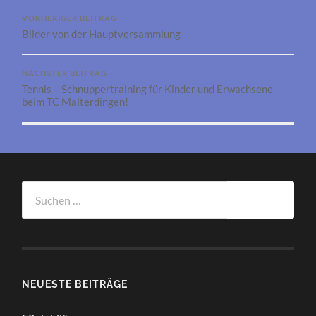
VORHERIGER BEITRAG
Bilder von der Hauptversammlung
NÄCHSTER BEITRAG
Tennis – Schnuppertraining für Kinder und Erwachsene
beim TC Malterdingen!
Suchen
nach:
NEUESTE BEITRÄGE