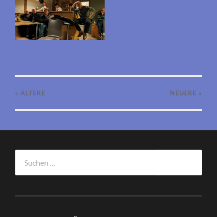
« ÄLTERE
NEUERE
»
Suchen
nach: